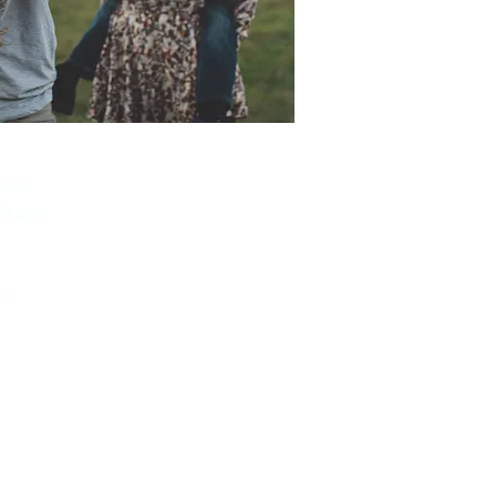
ntes
étage
Ds