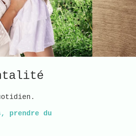
ntalité
uotidien.
s, prendre du