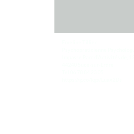
Emeline Tillier
Psychopraticienne Psychologu
Impasse Parc d'Activités de, 
44240 Sucé-sur-Erdre
Tel 06 78 84 23 05
https://g.co/kgs/Luax2Ds