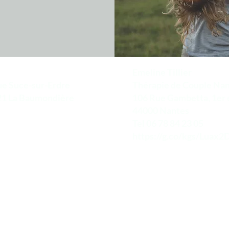
Emeline Tillier
e Suce-sur-Erdre
Thérapie de Couple Na
121 La Baumondière
106 Rue Gambetta, 1er 
44000 Nantes
Tel 06 78 84 23 05
https://g.co/kgs/Luax2