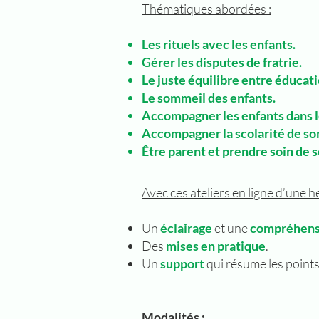
Thématiques abordées :
Les rituels ave
c l
es enfants.
Gérer les disputes de fratrie
.
Le juste équilibre entre éd
ucati
Le sommeil des enfants.
Accompagner les enfants dans l
Accompagner la scolarité de so
Être parent et prendre soin de s
Avec ces ateliers en ligne d’une h
Un
éclairage
et une
compréhens
Des
mises en pratique
.
Un
support
qui résume les points
Modalités :