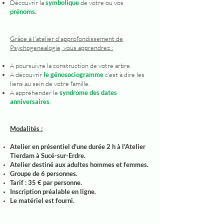
Découvrir la
symbolique
de votre ou vos
prénoms.
Grâce à l'atelier d'approfondissement de
Psychogenealogie, vous apprendrez :
A poursuivre la construction de votre arbre.
A découvrir
le génosociogramme
c'est à dire les
liens au sein de votre famille.
A appréhender le
syndrome des dates
anniversaires
.
Modalités :
Atelier en présentiel d'une durée 2 h à l'Atelier
Tierdam à Sucé-sur-Erdre.
Atelier destiné aux adultes hommes et femmes.
Groupe de 6 personnes.
Tarif : 35 € par personne.
Inscription préalable en ligne.
Le matériel est fourni.